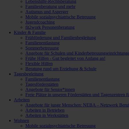
Lebenshilfe-Rechtsberatung
Familienberatung und mehr
Autismus und Asperger
Mobile sozialpsychiatrische Betreuung
Jugendcoaching
fit2work Personenberatung
Kinder & Familie
Frühförderung und Familienbegleitung
Familienentlastung
Sommerbetreuung
Angebote für Schulen und Kinderbetreuungseinrichtung
Frühe Hilfen - Gut begleitet von Anfang an!
Flexible Hilfen
Beratung rund um Erziehung & Schule
Tagesbegleitung
Familienentlastung
Tagesförderstätten
Angebote für Senior*innen
Freie Plätze in unseren Förderstätten und Tagenzentren f
Arbeiten
Angebote für junge Menschen: NEBA – Netzwerk Berufl
Arbeiten in Betrieben
Arbeiten in Werkstätten
Wohnen
Mobile sozialpsychiatrische Betreuung