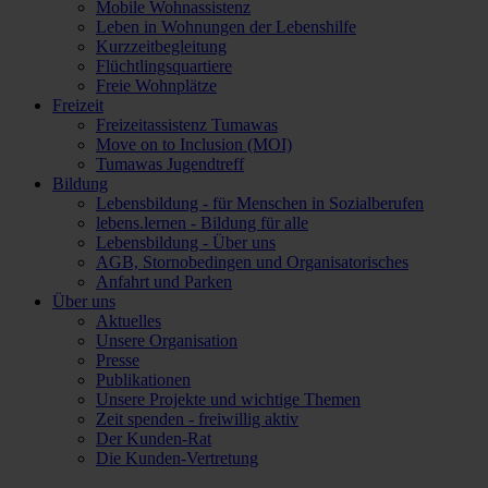
Mobile Wohnassistenz
Leben in Wohnungen der Lebenshilfe
Kurzzeitbegleitung
Flüchtlingsquartiere
Freie Wohnplätze
Freizeit
Freizeitassistenz Tumawas
Move on to Inclusion (MOI)
Tumawas Jugendtreff
Bildung
Lebensbildung - für Menschen in Sozialberufen
lebens.lernen - Bildung für alle
Lebensbildung - Über uns
AGB, Stornobedingen und Organisatorisches
Anfahrt und Parken
Über uns
Aktuelles
Unsere Organisation
Presse
Publikationen
Unsere Projekte und wichtige Themen
Zeit spenden - freiwillig aktiv
Der Kunden-Rat
Die Kunden-Vertretung