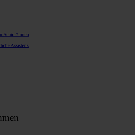
ür Senior*innen
iche Assistenz
mmen