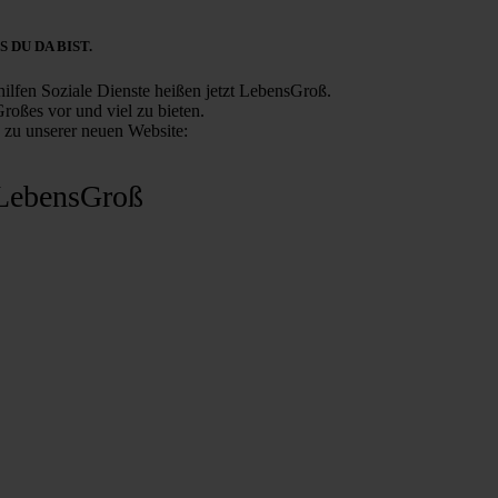
S DU DA BIST.
ilfen Soziale Dienste heißen jetzt LebensGroß.
roßes vor und viel zu bieten.
s zu unserer neuen Website:
LebensGroß