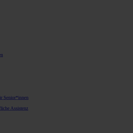
en
ür Senior*innen
iche Assistenz