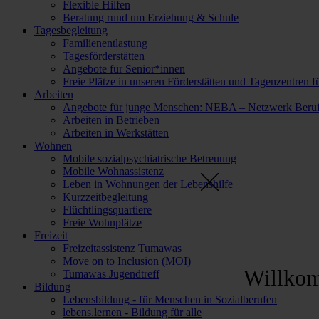
Flexible Hilfen
Beratung rund um Erziehung & Schule
Tagesbegleitung
Familienentlastung
Tagesförderstätten
Angebote für Senior*innen
Freie Plätze in unseren Förderstätten und Tagenzentren f
Arbeiten
Angebote für junge Menschen: NEBA – Netzwerk Berufl
Arbeiten in Betrieben
Arbeiten in Werkstätten
Wohnen
Mobile sozialpsychiatrische Betreuung
Mobile Wohnassistenz
Leben in Wohnungen der Lebenshilfe
Kurzzeitbegleitung
Flüchtlingsquartiere
Freie Wohnplätze
Freizeit
Freizeitassistenz Tumawas
Move on to Inclusion (MOI)
Willko
Tumawas Jugendtreff
Bildung
Lebensbildung - für Menschen in Sozialberufen
lebens.lernen - Bildung für alle