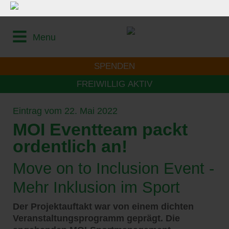
Menu
SPENDEN
FREIWILLIG AKTIV
Eintrag vom 22. Mai 2022
MOI Eventteam packt
ordentlich an!
Move on to Inclusion Event -
Mehr Inklusion im Sport
Der Projektauftakt war von einem dichten
Veranstaltungsprogramm geprägt. Die