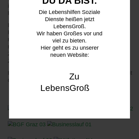
DU DA BIST.
in Graz stattfand. Dort betreute das MOI
Die Lebenshilfen Soziale
Eventteam den Check-in-Schalter.
Dienste heißen jetzt
Beim Grazer Businesslauf stellte das MOI
LebensGroß.
Eventteam sicher, dass die 4.500 Starter*innen
Wir haben Großes vor und
nach ihrer Runde durch die Grazer Innenstadt
viel zu bieten.
nicht verdursten mussten. Unsere Labestation im
Hier geht es zu unserer
Ziel war ein beliebter Anlaufpunkt nach dem
neuen Website:
Zieleinlauf.
Einen Überblick unserer Aktivitäten bringen wir mit
Zu
der folgenden Fotogalerie.
LebensGroß