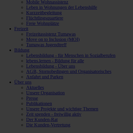
Mobile Wohnassistenz
Leben in Wohnungen der Lebenshilfe
Kurzzeitbegleitung
Flüchtlingsquartiere
Freie Wohnplätze
Freizeit
Freizeitassistenz Tumawas
Move on to Inclusion (MOI)
Tumawas Jugendtreff
Bildung
Lebensbildung - für Menschen in Sozialberufen
lebens.lernen - Bildung für alle
Lebensbildung - Über uns
AGB, Stornobedingen und Organisatorisches
Anfahrt und Parken
Über uns
Aktuelles
Unsere Organisation
Presse
Publikationen
Unsere Projekte und wichtige Themen
Zeit spenden - freiwillig aktiv
Der Kunden-Rat
Die Kunden-Vertretung