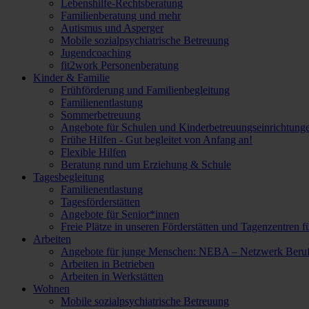
Lebenshilfe-Rechtsberatung
Familienberatung und mehr
Autismus und Asperger
Mobile sozialpsychiatrische Betreuung
Jugendcoaching
fit2work Personenberatung
Kinder & Familie
Frühförderung und Familienbegleitung
Familienentlastung
Sommerbetreuung
Angebote für Schulen und Kinderbetreuungseinrichtung
Frühe Hilfen - Gut begleitet von Anfang an!
Flexible Hilfen
Beratung rund um Erziehung & Schule
Tagesbegleitung
Familienentlastung
Tagesförderstätten
Angebote für Senior*innen
Freie Plätze in unseren Förderstätten und Tagenzentren f
Arbeiten
Angebote für junge Menschen: NEBA – Netzwerk Berufl
Arbeiten in Betrieben
Arbeiten in Werkstätten
Wohnen
Mobile sozialpsychiatrische Betreuung