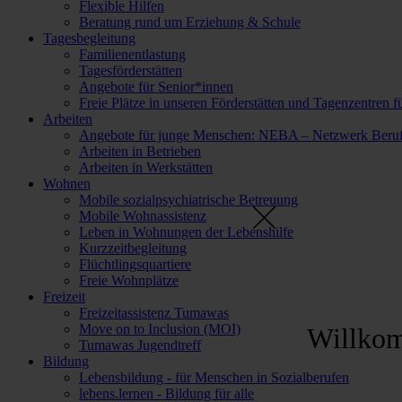
Flexible Hilfen
Beratung rund um Erziehung & Schule
Tagesbegleitung
Familienentlastung
Tagesförderstätten
Angebote für Senior*innen
Freie Plätze in unseren Förderstätten und Tagenzentren f
Arbeiten
Angebote für junge Menschen: NEBA – Netzwerk Berufl
Arbeiten in Betrieben
Arbeiten in Werkstätten
Wohnen
Mobile sozialpsychiatrische Betreuung
Mobile Wohnassistenz
Leben in Wohnungen der Lebenshilfe
Kurzzeitbegleitung
Flüchtlingsquartiere
Freie Wohnplätze
Freizeit
Freizeitassistenz Tumawas
Move on to Inclusion (MOI)
Willko
Tumawas Jugendtreff
Bildung
Lebensbildung - für Menschen in Sozialberufen
lebens.lernen - Bildung für alle