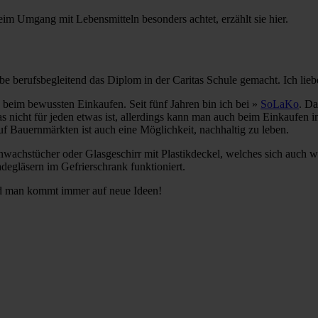
eim Umgang mit Lebensmitteln besonders achtet, erzählt sie hier.
e berufsbegleitend das Diplom in der Caritas Schule gemacht. Ich lie
beim bewussten Einkaufen. Seit fünf Jahren bin ich bei
»
SoLaKo
. Da
das nicht für jeden etwas ist, allerdings kann man auch beim Einkaufen
Bauernmärkten ist auch eine Möglichkeit, nachhaltig zu leben.
achstücher oder Glasgeschirr mit Plastikdeckel, welches sich auch w
degläsern im Gefrierschrank funktioniert.
d man kommt immer auf neue Ideen!