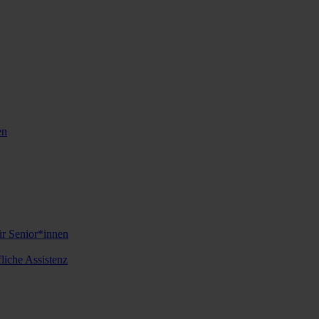
en
ür Senior*innen
iche Assistenz