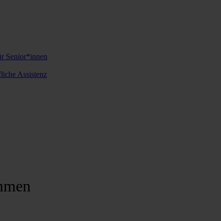
ür Senior*innen
iche Assistenz
mmen